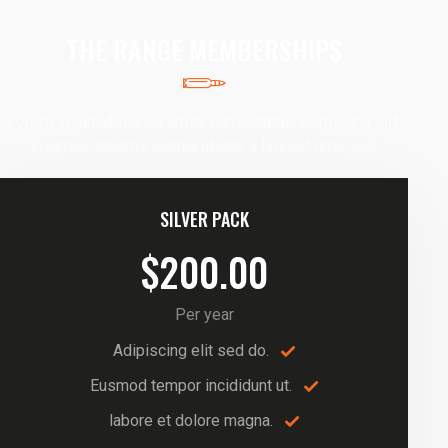
THE RANGE MEMBERSHIPS
Lorem ipsum dolor sit amet, consectetur adipiscing elit.
Vivamus lobortis lacinia libero, a laoreet urna sed.
SILVER PACK
$200.00
Per year
Adipiscing elit sed do.
Eusmod tempor incididunt ut.
labore et dolore magna.